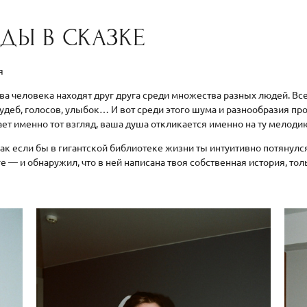
ДЫ В СКАЗКЕ
ия
два человека находят друг друга среди множества разных людей. Вс
удеб, голосов, улыбок… И вот среди этого шума и разнообразия пр
ает именно тот взгляд, ваша душа откликается именно на ту мелоди
как если бы в гигантской библиотеке жизни ты интуитивно потянулс
е — и обнаружил, что в ней написана твоя собственная история, то