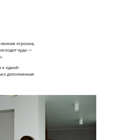
еленная огромна,
оисходит чудо —
ю.
я к одной-
лько дополненная